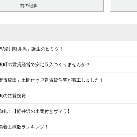
前の記事
WV湯川軽井沢」誕生のヒミツ！
沢町の賃貸経営で安定収入つくりませんか？
野市稲田」土間付き戸建賃貸住宅が着工しました！
沢の賃貸投資
御礼！【軽井沢の土間付きヴィラ】
県着工棟数ランキング！