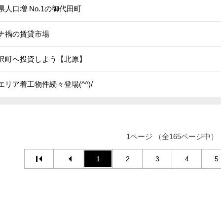
県人口増 No.1の御代田町
ナ禍の賃貸市場
沢町へ投資しよう【北原】
エリア着工物件続々登場(^^)/
1ページ （全165ページ中）
1
2
3
4
5