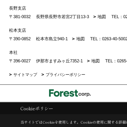
長野支店
〒381-0032
長野県長野市若宮2丁目13-3
地図
TEL：
0
松本支店
〒390-0852
松本市島立940-1
地図
TEL：
0263-40-500
本社
〒396-0027
伊那市ますみヶ丘7352-1
地図
TEL：
0265
サイトマップ
プライバシーポリシー
Cookieポリシー
Copyright (c) ForestCorporation. All Rights Reserved.
|
Produced by
ゴ
当サイトではCookieを使用します。
Cookieの使用に関する詳細