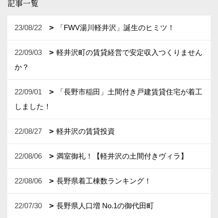
記事一覧
23/08/22
「FWV湯川軽井沢」誕生のヒミツ！
22/09/03
軽井沢町の賃貸経営で安定収入つくりません
か？
22/09/01
「長野市稲田」土間付き戸建賃貸住宅が着工
しました！
22/08/27
軽井沢の賃貸投資
22/08/06
満室御礼！【軽井沢の土間付きヴィラ】
22/08/06
長野県着工棟数ランキング！
22/07/30
長野県人口増 No.1の御代田町