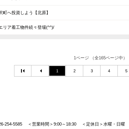
沢町へ投資しよう【北原】
エリア着工物件続々登場(^^)/
1ページ （全165ページ中）
1
2
3
4
5
26-254-5585
＜営業時間＞9:00～18:30
＜定休日＞水曜・日曜