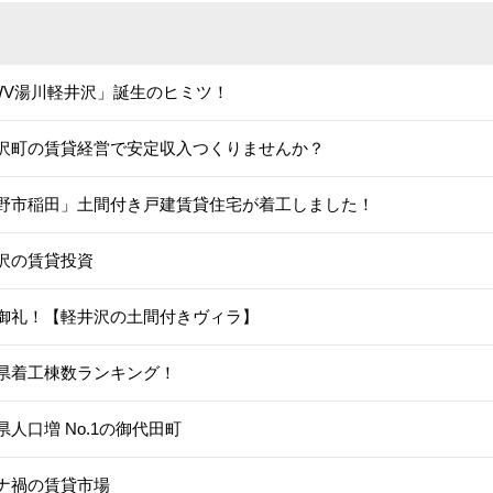
WV湯川軽井沢」誕生のヒミツ！
沢町の賃貸経営で安定収入つくりませんか？
野市稲田」土間付き戸建賃貸住宅が着工しました！
沢の賃貸投資
御礼！【軽井沢の土間付きヴィラ】
県着工棟数ランキング！
県人口増 No.1の御代田町
ナ禍の賃貸市場