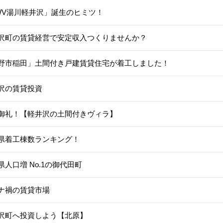
WV湯川軽井沢」誕生のヒミツ！
沢町の賃貸経営で安定収入つくりませんか？
野市稲田」土間付き戸建賃貸住宅が着工しました！
沢の賃貸投資
御礼！【軽井沢の土間付きヴィラ】
県着工棟数ランキング！
県人口増 No.1の御代田町
ナ禍の賃貸市場
沢町へ投資しよう【北原】