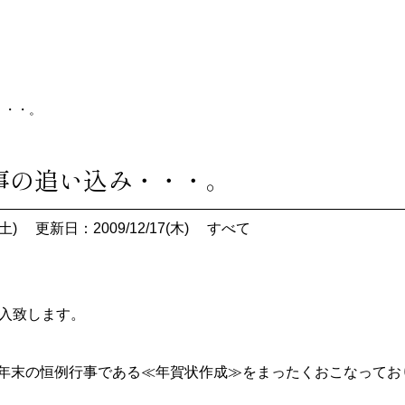
・・・。
行事の追い込み・・・。
土)
更新日：2009/12/17(木)
すべて
突入致します。
年末の恒例行事である≪年賀状作成≫をまったくおこなってお