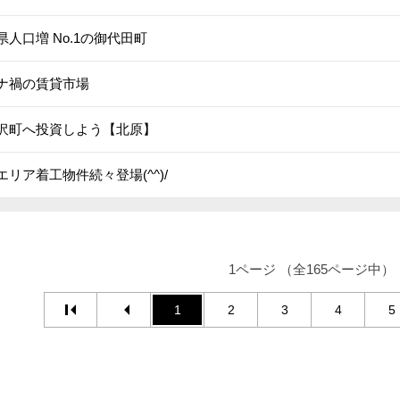
県人口増 No.1の御代田町
ナ禍の賃貸市場
沢町へ投資しよう【北原】
エリア着工物件続々登場(^^)/
1ページ （全165ページ中）
1
2
3
4
5