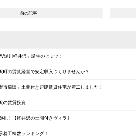
前の記事
WV湯川軽井沢」誕生のヒミツ！
沢町の賃貸経営で安定収入つくりませんか？
野市稲田」土間付き戸建賃貸住宅が着工しました！
沢の賃貸投資
御礼！【軽井沢の土間付きヴィラ】
県着工棟数ランキング！