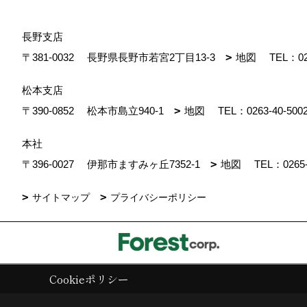
長野支店
〒381-0032
長野県長野市若宮2丁目13-3
地図
TEL：
0
松本支店
〒390-0852
松本市島立940-1
地図
TEL：
0263-40-500
本社
〒396-0027
伊那市ますみヶ丘7352-1
地図
TEL：
0265
サイトマップ
プライバシーポリシー
Cookieポリシー
Copyright (c) ForestCorporation. All Rights Reserved.
|
Produced by
ゴ