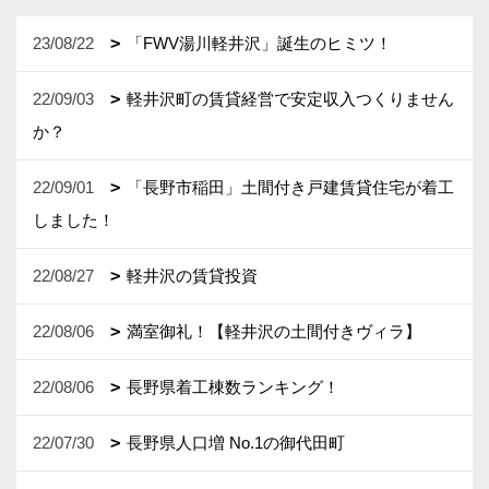
23/08/22
「FWV湯川軽井沢」誕生のヒミツ！
22/09/03
軽井沢町の賃貸経営で安定収入つくりません
か？
22/09/01
「長野市稲田」土間付き戸建賃貸住宅が着工
しました！
22/08/27
軽井沢の賃貸投資
22/08/06
満室御礼！【軽井沢の土間付きヴィラ】
22/08/06
長野県着工棟数ランキング！
22/07/30
長野県人口増 No.1の御代田町