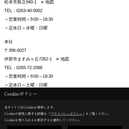
松本市島立940-1
地図
TEL：
0263-40-5002
＜営業時間＞9:00～18:30
＜定休日＞水曜・日曜
本社
〒396-0027
伊那市ますみヶ丘7352-1
地図
TEL：
0265-72-2088
＜営業時間＞9:00～18:30
＜定休日＞土曜・日曜
Cookieポリシー
Copyright (c) ForestCorporation. All Rights Reserved.
当サイトではCookieを使用します。
Cookieの使用に関する詳細は 「
プライバシーポリシー
」をご覧ください。
Produced by
ゴデスクリエイト
Cookieを受け入れるか拒否するか選択してください。