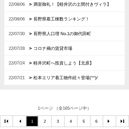
22/08/06
満室御礼！【軽井沢の土間付きヴィラ】
22/08/06
長野県着工棟数ランキング！
22/07/30
長野県人口増 No.1の御代田町
22/07/28
コロナ禍の賃貸市場
22/07/24
軽井沢町へ投資しよう【北原】
22/07/21
松本エリア着工物件続々登場(^^)/
1ページ （全165ページ中）
1
2
3
4
5
6