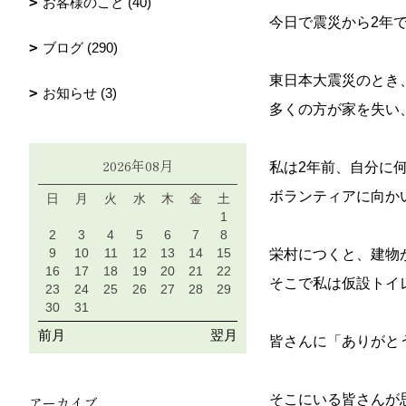
お客様のこと (40)
今日で震災から2年
ブログ (290)
東日本大震災のとき
お知らせ (3)
多くの方が家を失い
2026年08月
私は2年前、自分に
ボランティアに向か
日
月
火
水
木
金
土
1
2
3
4
5
6
7
8
9
10
11
12
13
14
15
栄村につくと、建物
16
17
18
19
20
21
22
そこで私は仮設トイ
23
24
25
26
27
28
29
30
31
前月
翌月
皆さんに「ありがと
そこにいる皆さんが
アーカイブ