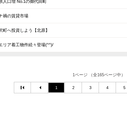
県人口増 No.1の御代田町
ナ禍の賃貸市場
沢町へ投資しよう【北原】
エリア着工物件続々登場(^^)/
1ページ （全165ページ中）
1
2
3
4
5