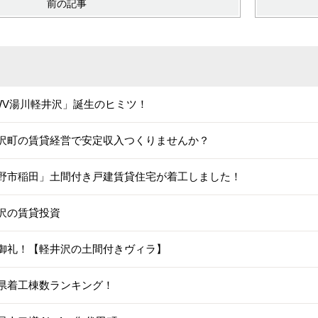
前の記事
WV湯川軽井沢」誕生のヒミツ！
沢町の賃貸経営で安定収入つくりませんか？
野市稲田」土間付き戸建賃貸住宅が着工しました！
沢の賃貸投資
御礼！【軽井沢の土間付きヴィラ】
県着工棟数ランキング！