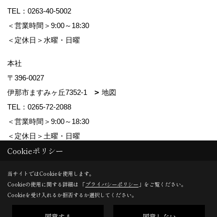
TEL：
0263-40-5002
＜営業時間＞9:00～18:30
＜定休日＞水曜・日曜
本社
〒396-0027
伊那市ますみヶ丘7352-1
地図
TEL：
0265-72-2088
＜営業時間＞9:00～18:30
＜定休日＞土曜・日曜
Cookieポリシー
Copyright (c) ForestCorporation. All Rights Reserved.
当サイトではCookieを使用します。
Cookieの使用に関する詳細は 「
プライバシーポリシー
」をご覧ください。
Produced by
ゴデスクリエイト
Cookieを受け入れるか拒否するか選択してください。
同意する
同意しない