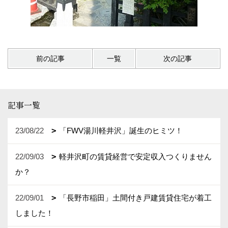
前の記事
一覧
次の記事
記事一覧
23/08/22
「FWV湯川軽井沢」誕生のヒミツ！
22/09/03
軽井沢町の賃貸経営で安定収入つくりません
か？
22/09/01
「長野市稲田」土間付き戸建賃貸住宅が着工
しました！