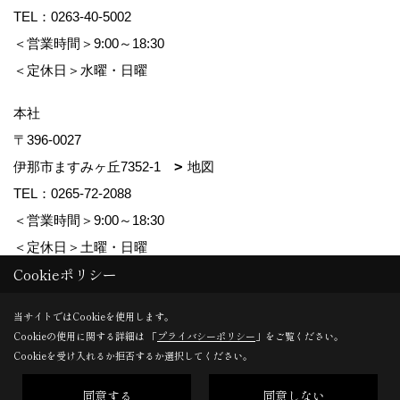
TEL：
0263-40-5002
＜営業時間＞9:00～18:30
＜定休日＞水曜・日曜
本社
〒396-0027
伊那市ますみヶ丘7352-1
地図
TEL：
0265-72-2088
＜営業時間＞9:00～18:30
＜定休日＞土曜・日曜
Cookieポリシー
Copyright (c) ForestCorporation. All Rights Reserved.
当サイトではCookieを使用します。
Cookieの使用に関する詳細は 「
プライバシーポリシー
」をご覧ください。
Produced by
ゴデスクリエイト
Cookieを受け入れるか拒否するか選択してください。
同意する
同意しない