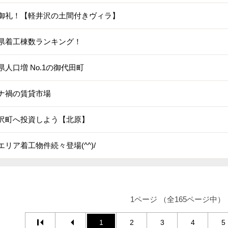
御礼！【軽井沢の土間付きヴィラ】
県着工棟数ランキング！
県人口増 No.1の御代田町
ナ禍の賃貸市場
沢町へ投資しよう【北原】
エリア着工物件続々登場(^^)/
1ページ （全165ページ中）
1
2
3
4
5