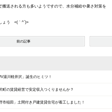
で搬送される方も多いようですので、水分補給や暑さ対策を
う <(｀^´)>
前の記事
WV湯川軽井沢」誕生のヒミツ！
沢町の賃貸経営で安定収入つくりませんか？
野市稲田」土間付き戸建賃貸住宅が着工しました！