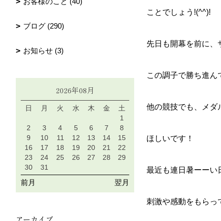
お客様のこと (40)
ことでしょう!(^^)!
ブログ (290)
先日も開幕を前に、
お知らせ (3)
この調子で勝ち進ん
2026年08月
他の競技でも、メダ
日
月
火
水
木
金
土
1
2
3
4
5
6
7
8
9
10
11
12
13
14
15
ほしいです！
16
17
18
19
20
21
22
23
24
25
26
27
28
29
30
31
最近も連日暑ーーい
前月
翌月
刺激や感動をもらっ
アーカイブ