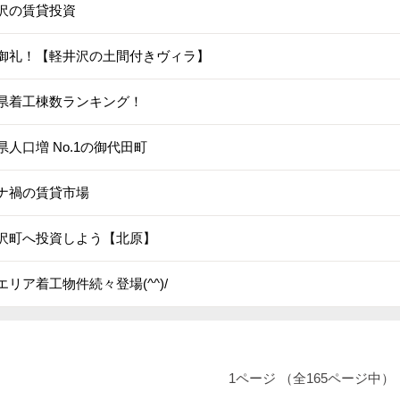
沢の賃貸投資
御礼！【軽井沢の土間付きヴィラ】
県着工棟数ランキング！
県人口増 No.1の御代田町
ナ禍の賃貸市場
沢町へ投資しよう【北原】
エリア着工物件続々登場(^^)/
1ページ （全165ページ中）