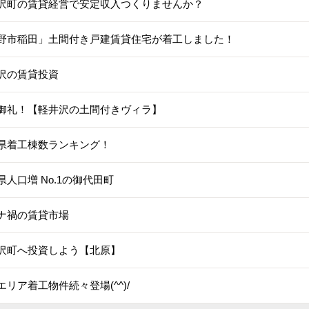
沢町の賃貸経営で安定収入つくりませんか？
野市稲田」土間付き戸建賃貸住宅が着工しました！
沢の賃貸投資
御礼！【軽井沢の土間付きヴィラ】
県着工棟数ランキング！
県人口増 No.1の御代田町
ナ禍の賃貸市場
沢町へ投資しよう【北原】
エリア着工物件続々登場(^^)/