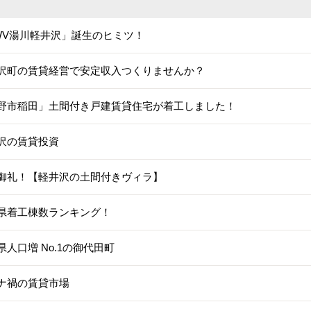
WV湯川軽井沢」誕生のヒミツ！
沢町の賃貸経営で安定収入つくりませんか？
野市稲田」土間付き戸建賃貸住宅が着工しました！
沢の賃貸投資
御礼！【軽井沢の土間付きヴィラ】
県着工棟数ランキング！
県人口増 No.1の御代田町
ナ禍の賃貸市場