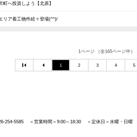
沢町へ投資しよう【北原】
エリア着工物件続々登場(^^)/
1ページ （全165ページ中）
1
2
3
4
5
26-254-5585
＜営業時間＞9:00～18:30
＜定休日＞水曜・日曜