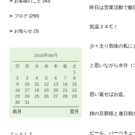
お客様のこと (40)
昨日は営業活動で飯
ブログ (290)
気温３４℃！
お知らせ (3)
少々太り気味の私に
2026年08月
と思いながら水分（
日
月
火
水
木
金
土
1
2
3
4
5
6
7
8
9
10
11
12
13
14
15
16
17
18
19
20
21
22
思い返せばお盆。
23
24
25
26
27
28
29
30
31
前月
翌月
姉の旦那様と連日朝
ビール、バーベキュー
アーカイブ