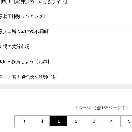
御礼！【軽井沢の土間付きヴィラ】
県着工棟数ランキング！
県人口増 No.1の御代田町
ナ禍の賃貸市場
沢町へ投資しよう【北原】
エリア着工物件続々登場(^^)/
1ページ （全165ページ中）
1
2
3
4
5