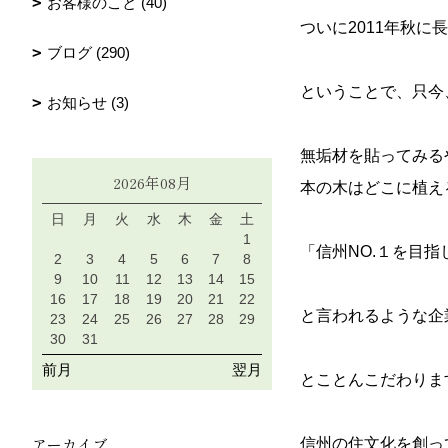
お客様のこと (40)
ついに2011年秋
ブログ (290)
ということで、只今
お知らせ (3)
無垢材を貼ってみる
2026年08月
本の木はどこに植え
日
月
火
水
木
金
土
1
「信州NO.１を目
2
3
4
5
6
7
8
9
10
11
12
13
14
15
16
17
18
19
20
21
22
と言われるような企
23
24
25
26
27
28
29
30
31
前月
翌月
とことんこだわります
アーカイブ
信州の住文化を創っ