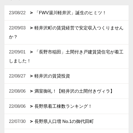
23/08/22
「FWV湯川軽井沢」誕生のヒミツ！
22/09/03
軽井沢町の賃貸経営で安定収入つくりません
か？
22/09/01
「長野市稲田」土間付き戸建賃貸住宅が着工
しました！
22/08/27
軽井沢の賃貸投資
22/08/06
満室御礼！【軽井沢の土間付きヴィラ】
22/08/06
長野県着工棟数ランキング！
22/07/30
長野県人口増 No.1の御代田町