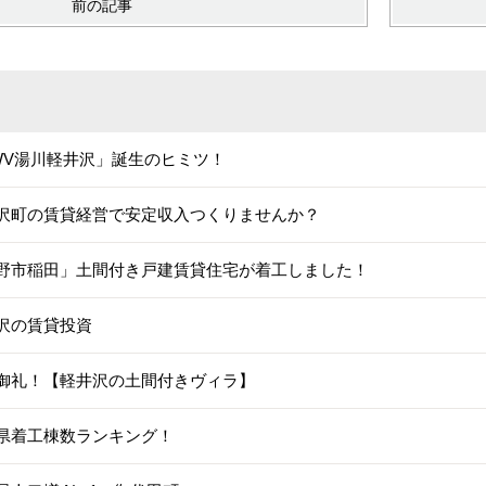
前の記事
WV湯川軽井沢」誕生のヒミツ！
沢町の賃貸経営で安定収入つくりませんか？
野市稲田」土間付き戸建賃貸住宅が着工しました！
沢の賃貸投資
御礼！【軽井沢の土間付きヴィラ】
県着工棟数ランキング！