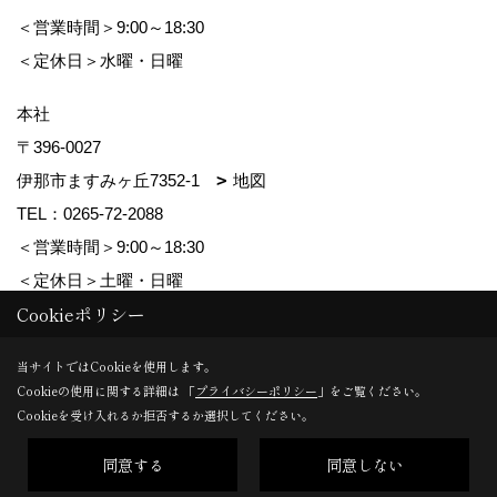
＜営業時間＞9:00～18:30
＜定休日＞水曜・日曜
本社
〒396-0027
伊那市ますみヶ丘7352-1
地図
TEL：
0265-72-2088
＜営業時間＞9:00～18:30
＜定休日＞土曜・日曜
Cookieポリシー
Copyright (c) ForestCorporation. All Rights Reserved.
当サイトではCookieを使用します。
Cookieの使用に関する詳細は 「
プライバシーポリシー
」をご覧ください。
Produced by
ゴデスクリエイト
Cookieを受け入れるか拒否するか選択してください。
同意する
同意しない