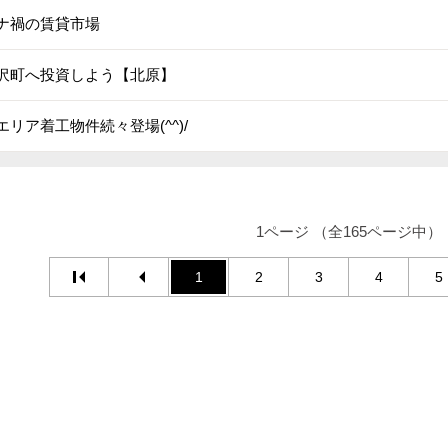
ナ禍の賃貸市場
沢町へ投資しよう【北原】
エリア着工物件続々登場(^^)/
1ページ （全165ページ中）
1
2
3
4
5