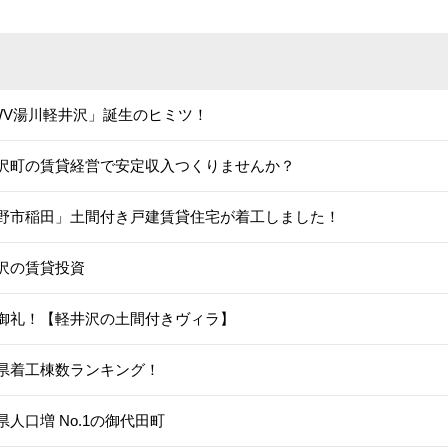
WV湯川軽井沢」誕生のヒミツ！
沢町の賃貸経営で安定収入つくりませんか？
野市稲田」土間付き戸建賃貸住宅が着工しました！
沢の賃貸投資
御礼！【軽井沢の土間付きヴィラ】
県着工棟数ランキング！
県人口増 No.1の御代田町