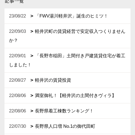
記事一覧
23/08/22
「FWV湯川軽井沢」誕生のヒミツ！
22/09/03
軽井沢町の賃貸経営で安定収入つくりません
か？
22/09/01
「長野市稲田」土間付き戸建賃貸住宅が着工
しました！
22/08/27
軽井沢の賃貸投資
22/08/06
満室御礼！【軽井沢の土間付きヴィラ】
22/08/06
長野県着工棟数ランキング！
22/07/30
長野県人口増 No.1の御代田町