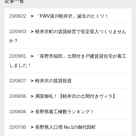
記事一覧
23/08/22
「FWV湯川軽井沢」誕生のヒミツ！
22/09/03
軽井沢町の賃貸経営で安定収入つくりません
か？
22/09/01
「長野市稲田」土間付き戸建賃貸住宅が着工
しました！
22/08/27
軽井沢の賃貸投資
22/08/06
満室御礼！【軽井沢の土間付きヴィラ】
22/08/06
長野県着工棟数ランキング！
22/07/30
長野県人口増 No.1の御代田町