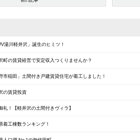
前の記事
WV湯川軽井沢」誕生のヒミツ！
沢町の賃貸経営で安定収入つくりませんか？
野市稲田」土間付き戸建賃貸住宅が着工しました！
沢の賃貸投資
御礼！【軽井沢の土間付きヴィラ】
県着工棟数ランキング！
県人口増 No.1の御代田町