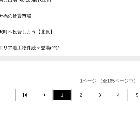
ナ禍の賃貸市場
沢町へ投資しよう【北原】
エリア着工物件続々登場(^^)/
1ページ （全165ページ中）
1
2
3
4
5