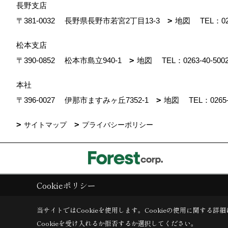
長野支店
〒381-0032
長野県長野市若宮2丁目13-3
地図
TEL：
0
松本支店
〒390-0852
松本市島立940-1
地図
TEL：
0263-40-500
本社
〒396-0027
伊那市ますみヶ丘7352-1
地図
TEL：
0265
サイトマップ
プライバシーポリシー
Cookieポリシー
Copyright (c) ForestCorporation. All Rights Reserved.
|
Produced by
ゴ
当サイトではCookieを使用します。
Cookieの使用に関する詳細
Cookieを受け入れるか拒否するか選択してください。