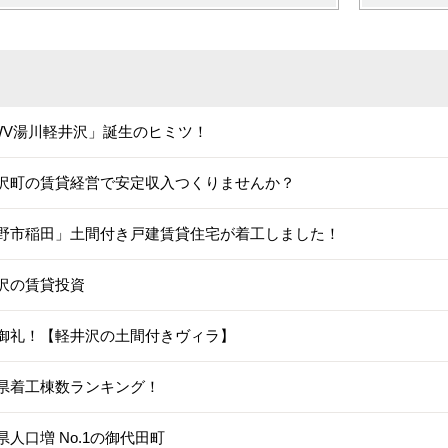
WV湯川軽井沢」誕生のヒミツ！
沢町の賃貸経営で安定収入つくりませんか？
野市稲田」土間付き戸建賃貸住宅が着工しました！
沢の賃貸投資
御礼！【軽井沢の土間付きヴィラ】
県着工棟数ランキング！
県人口増 No.1の御代田町