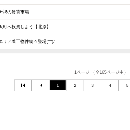
ナ禍の賃貸市場
沢町へ投資しよう【北原】
エリア着工物件続々登場(^^)/
1ページ （全165ページ中）
1
2
3
4
5