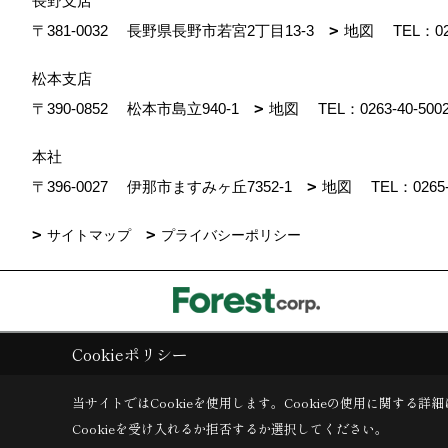
長野支店
〒381-0032
長野県長野市若宮2丁目13-3
地図
TEL：
0
松本支店
〒390-0852
松本市島立940-1
地図
TEL：
0263-40-500
本社
〒396-0027
伊那市ますみヶ丘7352-1
地図
TEL：
0265
サイトマップ
プライバシーポリシー
Cookieポリシー
Copyright (c) ForestCorporation. All Rights Reserved.
|
Produced by
ゴ
当サイトではCookieを使用します。
Cookieの使用に関する詳細
Cookieを受け入れるか拒否するか選択してください。