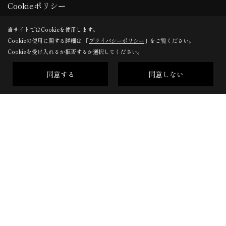
Cookieポリシー
＜営業時間＞9:00～18:30
＜定休日＞水曜・日曜
当サイトではCookieを使用します。
Cookieの使用に関する詳細は 「
プライバシーポリシー
」をご覧ください。
本社
Cookieを受け入れるか拒否するか選択してください。
〒396-0027
同意する
同意しない
伊那市ますみヶ丘7352-1
地図
TEL：
0265-72-2088
＜営業時間＞9:00～18:30
＜定休日＞土曜・日曜
Copyright (c) ForestCorporation. All Rights Reserved.
Produced by
ゴデスクリエイト