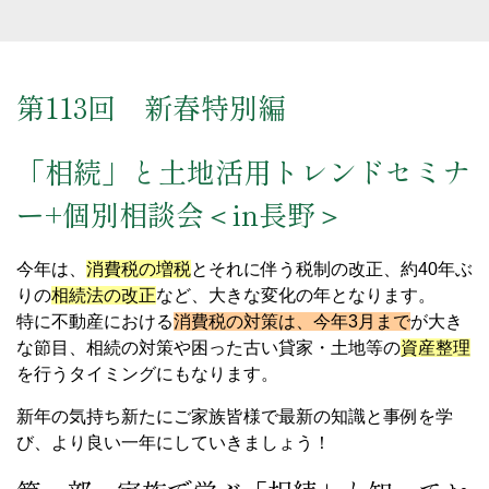
第113回 新春特別編
「相続」と土地活用トレンドセミナ
ー+個別相談会＜in長野＞
今年は、
消費税の増税
とそれに伴う税制の改正、約40年ぶ
りの
相続法の改正
など、大きな変化の年となります。
特に不動産における
消費税の対策は、今年3月まで
が大き
な節目、相続の対策や困った古い貸家・土地等の
資産整理
を行うタイミングにもなります。
新年の気持ち新たにご家族皆様で最新の知識と事例を学
び、より良い一年にしていきましょう！