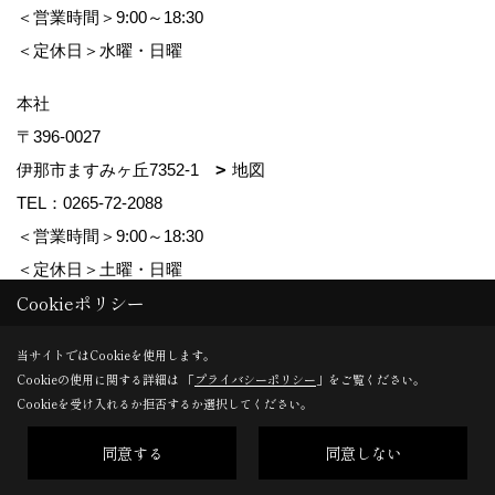
＜営業時間＞9:00～18:30
＜定休日＞水曜・日曜
本社
〒396-0027
伊那市ますみヶ丘7352-1
地図
TEL：
0265-72-2088
＜営業時間＞9:00～18:30
＜定休日＞土曜・日曜
Cookieポリシー
Copyright (c) ForestCorporation. All Rights Reserved.
当サイトではCookieを使用します。
Cookieの使用に関する詳細は 「
プライバシーポリシー
」をご覧ください。
Produced by
ゴデスクリエイト
Cookieを受け入れるか拒否するか選択してください。
同意する
同意しない