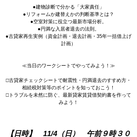
●建物診断で分かる「大家責任」
●リフォームか建替えかの判断基準とは？
●空室対策に役立つ最新市場分析。
●円満な入居者退去の法則。
●古貸家再生実例（資金計画・退去計画・35年一括借上げ
計画）
≪当日のワークシートでやってみよう！≫
□古貸家チェックシートで耐震性・円満退去のすすめ方・
相続税対策等のポイントを知っておこう！
□トラブルを未然に防ぐ、最新貸家賃貸借契約書を作って
みよう！
【日時】 11/4（日） 午前９時３０